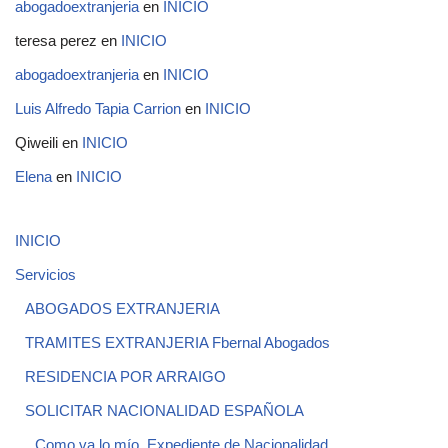
abogadoextranjeria
en
INICIO
teresa perez
en
INICIO
abogadoextranjeria
en
INICIO
Luis Alfredo Tapia Carrion
en
INICIO
Qiweili
en
INICIO
Elena
en
INICIO
INICIO
Servicios
ABOGADOS EXTRANJERIA
TRAMITES EXTRANJERIA Fbernal Abogados
RESIDENCIA POR ARRAIGO
SOLICITAR NACIONALIDAD ESPAÑOLA
Como va lo mío, Expediente de Nacionalidad