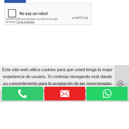
Este sitio web utiliza cookies para que usted tenga la mejor
experiencia de usuario. Si continúa navegando está dando
su consentimiento para la aceptación de las mencionadas
cookies y la aceptación de nuestra política de cookies,
Neve
| Funciona gracias a
WordPress
pinche el enlace
mas informacion
ACEPTAR